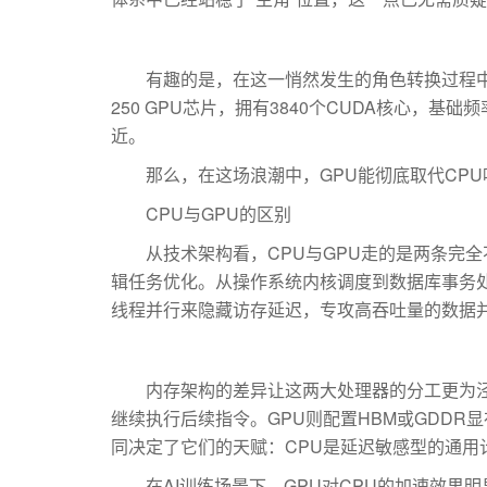
有趣的是，在这一悄然发生的角色转换过程中，一个看似
250 GPU芯片，拥有3840个CUDA核心，基础频率
近。
那么，在这场浪潮中，GPU能彻底取代CPU
CPU与GPU的区别
从技术架构看，CPU与GPU走的是两条完全
辑任务优化。从操作系统内核调度到数据库事务处
线程并行来隐藏访存延迟，专攻高吞吐量的数据
内存架构的差异让这两大处理器的分工更为泾渭
继续执行后续指令。GPU则配置HBM或GDDR
同决定了它们的天赋：CPU是延迟敏感型的通用
在AI训练场景下，GPU对CPU的加速效果