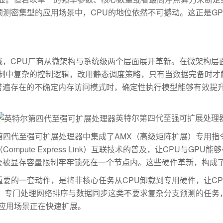
测密集型的应用场景中，CPU的地位依然不可撼动。这正是G
，CPU厂商从微架构与系统级两个层面展开革新。在微架构层面
机制中复杂的控制逻辑，改用静态调度策略，只有当数据完备时才
中普遍存在的不确定内存访问模式时，确定性执行模型能够有效提
英特尔第四代至强可扩展处理
代至强可扩展处理器中集成了AMX（高级矩阵扩展）专用指
mpute Express Link）互联技术的普及，让CPU与G
被显存容量限制牢牢锁死在一个节点内。这些硬件革新，构成了C
套动作，是将非核心任务从CPU卸载到专用硬件，让CPU只做
擎，专门处理网络排序与数据同步这类不要求复杂分支预测的任务
的应用场景正在快速扩展。