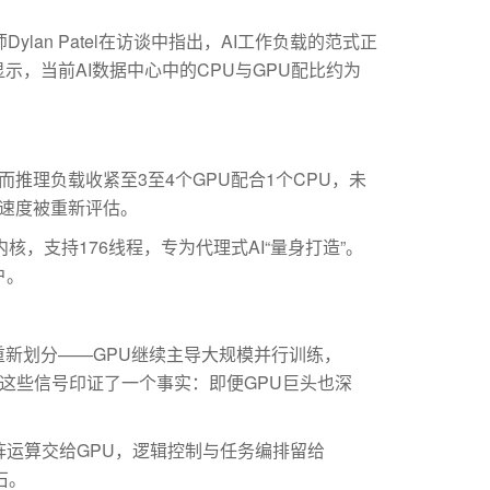
lan Patel在访谈中指出，AI工作负载的范式正
显示，当前AI数据中心中的CPU与GPU配比约为
推理负载收紧至3至4个GPU配合1个CPU，未
的速度被重新评估。
内核，支持176线程，专为代理式AI“量身打造”。
户。
新划分——GPU继续主导大规模并行训练，
心，这些信号印证了一个事实：即便GPU巨头也深
运算交给GPU，逻辑控制与任务编排留给
石。