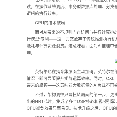
读。在操作系统调度、事务型数据库处理、分支预
逻辑的执行效率。
CPU的技术破局
面对AI带来的不规则内存访问与并行计算挑战
行模型”专利——这一方案放弃了传统推测执行
能耗与计算资源浪费。这意味着，面对AI推理
理。
英特尔也在指令集层面主动加码。英特尔在第四
情况下即可显著提升矩阵运算效率。同时，CXL（Co
带来的瓶颈——这意味着大数据量的AI负载不再会
不过，架构调整只是扭转局面的第一步，更重要的一
出的NR1芯片，集成了多个DSP核心和视频引
CPU减负效果显而易见。技术升级之后，CPU