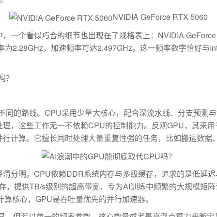
NVIDIA GeForce RTX 5060
巧合的细节也出现在了规格表上：NVIDIA GeForce RTX
为2.28GHz，加速频率可达2.497GHz。这一频率数字恰好与Intel
吗？
不同的路线。CPU采用少量大核心，配合深流水线、分支预测
理，这些工作无一不依赖CPU的控制能力。反观GPU，其采
并行计算。它擅长同时处理大量重复性强的任务，比如搬运数据、
分明。CPU依赖DDR系统内存与多级缓存，追求的是低延迟
显存，提供TB/s级别的超高带宽，专为AI训练中频繁的大规模
计算核心，GPU是吞吐量优先的并行加速器。
明显。但若以单一的频率参数、核心数量或者最高浮点算力来断定