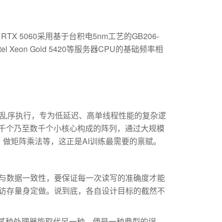
 5060采用基于台积电5nm工艺的GB206-
 Xeon Gold 5420等服务器CPU的基础频率相
与乱序执行，专为低延迟、高单线程性能的复杂逻
用千个乃至数千个小核心构成的阵列，通过大规模
做矩阵乘法等，这正是AI训练最需要的禀赋。
与数据一致性，要保证每一次读写的准确度才能
矩阵访存量身定做。说到底，各自设计目标的截然不
某种处理器能取代另一种，便是一种典型的误