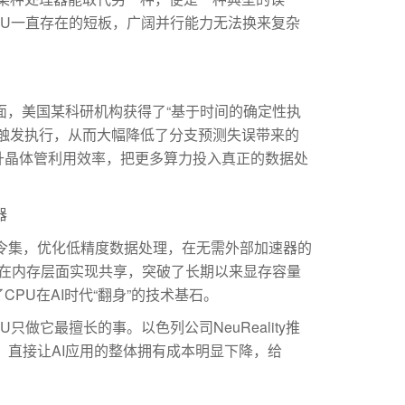
PU一直存在的短板，广阔并行能力无法换来复杂
，美国某科研机构获得了“基于时间的确定性执
触发执行，从而大幅降低了分支预测失误带来的
升晶体管利用效率，把更多算力投入真正的数据处
器
令集，优化低精度数据处理，在无需外部加速器的
PU能够在内存层面实现共享，突破了长期以来显存容量
PU在AI时代“翻身”的技术基石。
它最擅长的事。以色列公司NeuReality推
，直接让AI应用的整体拥有成本明显下降，给