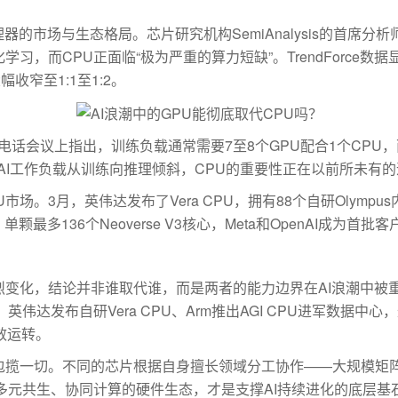
与生态格局。芯片研究机构SemiAnalysis的首席分析师Dy
，而CPU正面临“极为严重的算力短缺”。TrendForce数据
幅收窄至1:1至1:2。
话会议上指出，训练负载通常需要7至8个GPU配合1个CPU，而
着AI工作负载从训练向推理倾斜，CPU的重要性正在以前所未有
3月，英伟达发布了Vera CPU，拥有88个自研Olympus
单颗最多136个Neoverse V3核心，Meta和OpenAI成为首批客
化，结论并非谁取代谁，而是两者的能力边界在AI浪潮中被重
伟达发布自研Vera CPU、Arm推出AGI CPU进军数据中
效运转。
一切。不同的芯片根据自身擅长领域分工协作——大规模矩阵
多元共生、协同计算的硬件生态，才是支撑AI持续进化的底层基