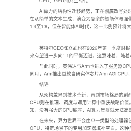
CPU、GPU的共生时代
AI算力的结构性迁移趋势，正在彻底改写处理器的市场
在从简单的文本生成，演变为复杂的智能体与强化学习
1:4至1:8，但在智能体AI时代，这一比例预计将大
英特尔CEO陈立武也在2026年第一季度财报电
来有望进一步向1:1的平衡迈进。这意味着，随
与此同时，英伟达与Arm也进入了服务器CPU市场。
同月，Arm推出首款自研实体芯片Arm AGI CPU，
结语
从架构差异到技术革新，再到市场格局的剧烈变
CPU则在推理、调度与通用计算中重获战略价值。英
知，没有强大的CPU底座，AI算力集群就无法高
在未来，算力世界不会由单一类型的处理器包揽
CPU，特定场景下的专用加速器填补空白。这种